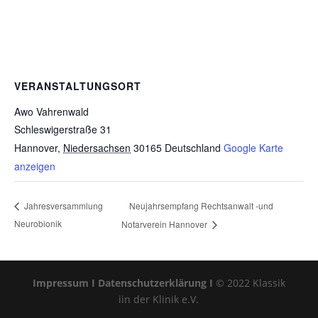
VERANSTALTUNGSORT
Awo Vahrenwald
Schleswigerstraße 31
Hannover
,
Niedersachsen
30165
Deutschland
Google Karte
anzeigen
Neujahrsempfang Rechtsanwalt -und
Jahresversammlung
Neurobionik
Notarverein Hannover
Impressum I
Datenschutzerklärung I
© 2022 Klassik
iin der Klinik e.V.