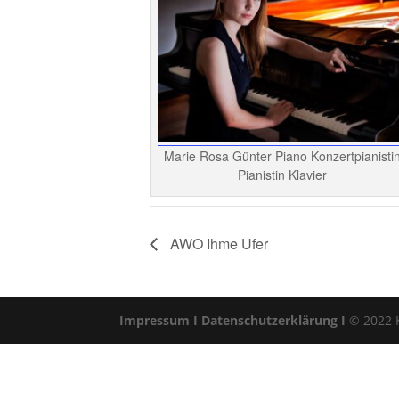
Marie Rosa Günter Piano Konzertpianisti
Pianistin Klavier
AWO Ihme Ufer
Impressum I
Datenschutzerklärung I
© 2022 Kl