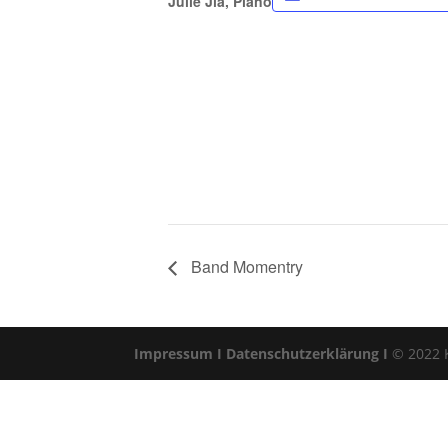
Julie Jia, Piano
Band Momentry
Impressum I
Datenschutzerklärung I
© 2022 Kl