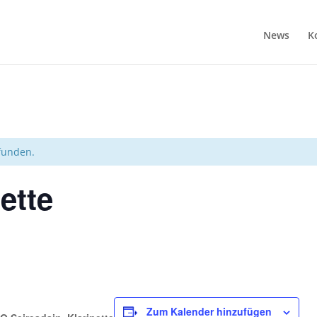
News
K
efunden.
nette
Zum Kalender hinzufügen