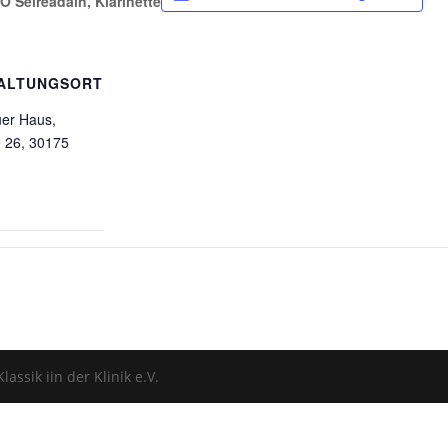
 Seireadain, Klarinette
ALTUNGSORT
uer Haus,
 26, 30175
assik iin der Klinik e.V.