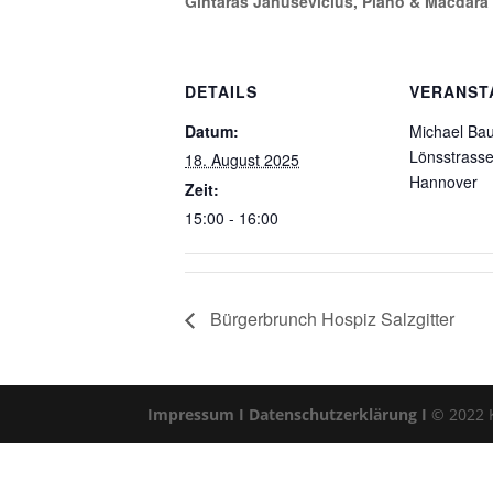
Gintaras Janusevicius, Piano & Macdara O
DETAILS
VERANST
Datum:
Michael Ba
Lönsstrasse
18. August 2025
Hannover
Zeit:
15:00 - 16:00
Bürgerbrunch Hospiz Salzgitter
Impressum I
Datenschutzerklärung I
© 2022 Kl