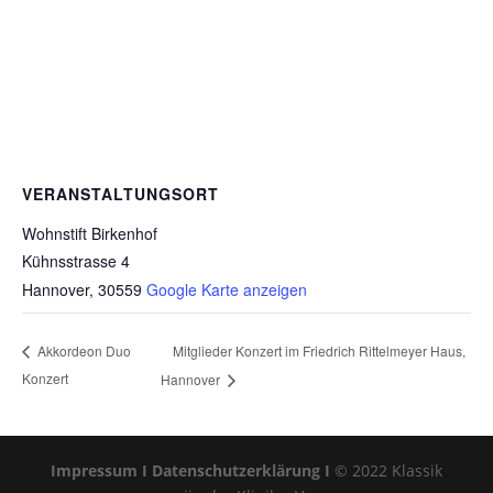
VERANSTALTUNGSORT
Wohnstift Birkenhof
Kühnsstrasse 4
Hannover
,
30559
Google Karte anzeigen
Mitglieder Konzert im Friedrich Rittelmeyer Haus,
Akkordeon Duo
Konzert
Hannover
Impressum I
Datenschutzerklärung I
© 2022 Klassik