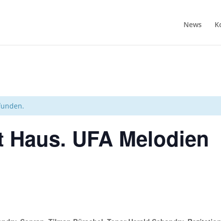
News
K
efunden.
t Haus. UFA Melodien