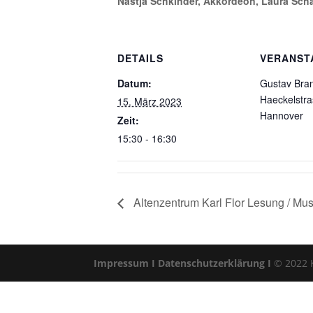
Nastja Schkinder, Akkordeon, Laura Scha
DETAILS
VERANST
Datum:
Gustav Bra
Haeckelstra
15. März 2023
Hannover
Zeit:
15:30 - 16:30
Altenzentrum Karl Flor Lesung / Mus
Impressum I
Datenschutzerklärung I
© 2022 Kl