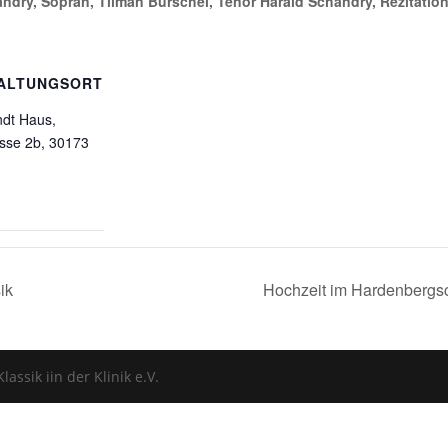
ndry, Sopran, Tilman Bürschel, Tenor Harald Schandry, Rezitatio
ALTUNGSORT
ndt Haus,
sse 2b, 30173
ik
Hochzeit im Hardenberg
assik iin der Klinik e.V.