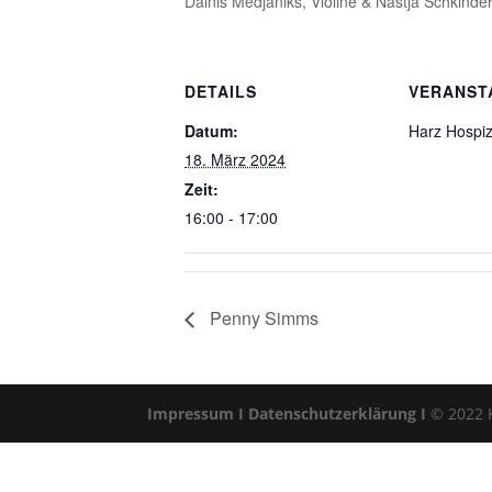
Dainis Medjaniks, Violine & Nastja Schkinde
DETAILS
VERANST
Datum:
Harz Hospiz
18. März 2024
Zeit:
16:00 - 17:00
Penny Simms
Impressum I
Datenschutzerklärung I
© 2022 Kl