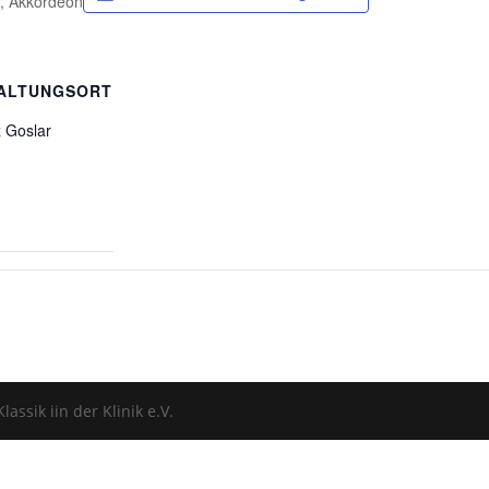
r, Akkordeon
ALTUNGSORT
 Goslar
assik iin der Klinik e.V.