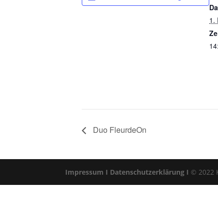
Da
1.
Ze
14
Duo FleurdeOn
Impressum I
Datenschutzerklärung I
© 2022 Kl