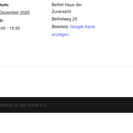
tum:
Bethel Haus der
Zuversicht
 Dezember 2025
Bethelweg 25
it:
Bielefeld
,
Google Karte
:00 - 15:30
anzeigen
assik iin der Klinik e.V.